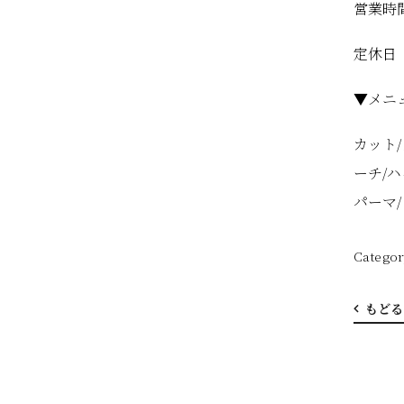
営業時間
定休日
▼メニ
カット
ーチ/
パーマ
もどる