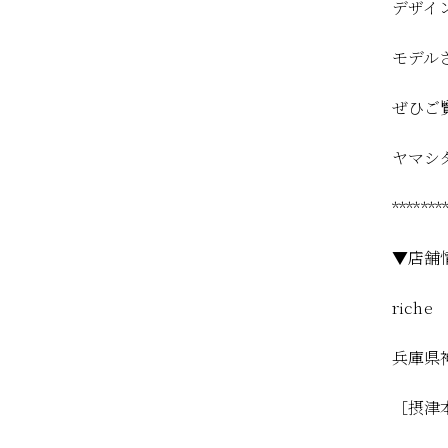
デザイン
モデル
ぜひご
ヤマシ
*******
▼店舗
riche
兵庫県神
［摂津