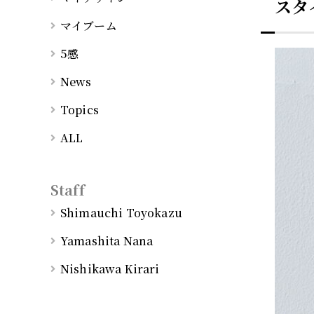
スタ
マイブーム
5感
News
Topics
ALL
Staff
Shimauchi Toyokazu
Yamashita Nana
Nishikawa Kirari