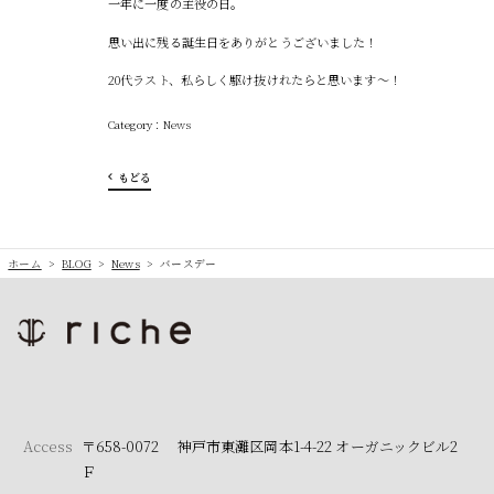
一年に一度の主役の日。
思い出に残る誕生日をありがとうございました！
20代ラスト、私らしく駆け抜けれたらと思います〜！
News
もどる
ホーム
>
BLOG
>
News
>
バースデー
Access
〒658-0072 神戸市東灘区岡本1-4-22 オーガニックビル2
Ｆ