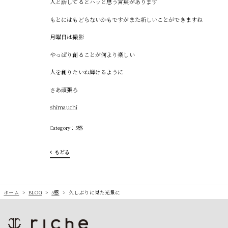
人と話してるとハッと思う言葉があります
もとにはもどらないかもですがまた新しいことができますね
月曜日は撮影
やっぱり創ることが何より楽しい
人を創りたいね輝けるように
さあ頑張ろ
shimauchi
5感
もどる
ホーム
>
BLOG
>
5感
>
久しぶりに見た光景に