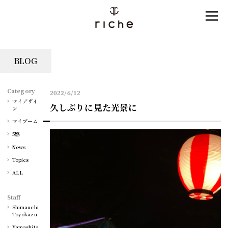
BLOG
Category
2022/6/12
マイデザイ
久しぶりに見た光景に
ン
マイブーム
5感
News
Topics
ALL
Staff
Shimauchi
Toyokazu
Yamashita