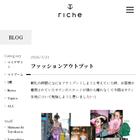
BLOG
Category
2026/5/21
マイデザイ
ファッションアウトプット
ン
マイブーム
5感
朝礼の時間になにをアウトプットしようと考えていた時、お客様が
着用されていたサテンのスカートが頭から離れなくて今回はサテン
News
生地について勉強しようと思いました(^^)
Topics
ALL
Staff
Shimauchi
Toyokazu
Yamashita