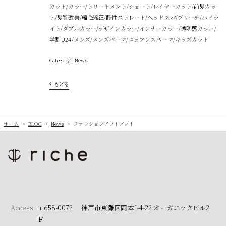
カット/カラー/トリートメント/ショート/レイヤーカット/前髪カッ
ト/髪質改善/縮毛矯正/酸性ストレート/ヘッドスパ/ブリーチ/ハイラ
イト/ダブルカラー/デザインカラー/インナーカラー/透明感カラー/
学割U24/メンズ/メンズパーマ/ニュアンスパーマ/キッズカット
News
もどる
ホーム
>
BLOG
>
News
>
ファッションアウトプット
Access
〒658-0072 神戸市東灘区岡本1-4-22 オーガニックビル2
Ｆ