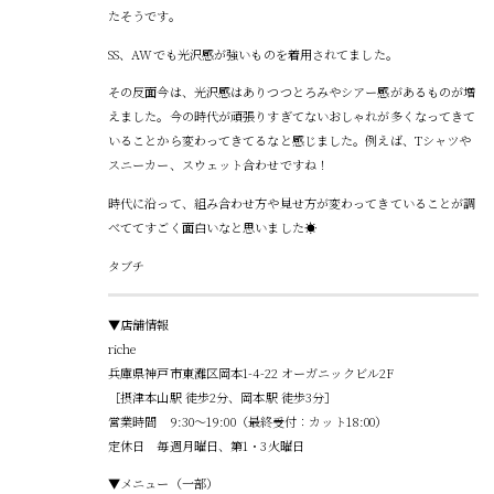
たそうです。
SS、AWでも光沢感が強いものを着用されてました。
その反面今は、光沢感はありつつとろみやシアー感があるものが増
えました。今の時代が頑張りすぎてないおしゃれが多くなってきて
いることから変わってきてるなと感じました。例えば、Tシャツや
スニーカー、スウェット合わせですね！
時代に沿って、組み合わせ方や見せ方が変わってきていることが調
べててすごく面白いなと思いました☀️
タブチ
▼店舗情報
riche
兵庫県神戸市東灘区岡本1-4-22 オーガニックビル2F
［摂津本山駅 徒歩2分、岡本駅 徒歩3分］
営業時間 9:30～19:00（最終受付：カット18:00）
定休日 毎週月曜日、第1・3火曜日
▼メニュー（一部）