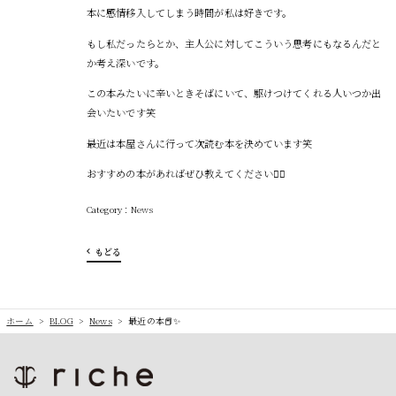
本に感情移入してしまう時間が私は好きです。
もし私だったらとか、主人公に対してこういう思考にもなるんだと
か考え深いです。
この本みたいに辛いときそばにいて、駆けつけてくれる人いつか出
会いたいです笑
最近は本屋さんに行って次読む本を決めています笑
おすすめの本があればぜひ教えてください🙇‍♀️
News
もどる
ホーム
>
BLOG
>
News
>
最近の本📕✨