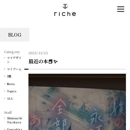
BLOG
Category
2025/12/25
マイデザイ
最近の本📕✨
ン
マイブーム
5感
News
Topics
ALL
Staff
Shimauchi
Toyokazu
Yamashita